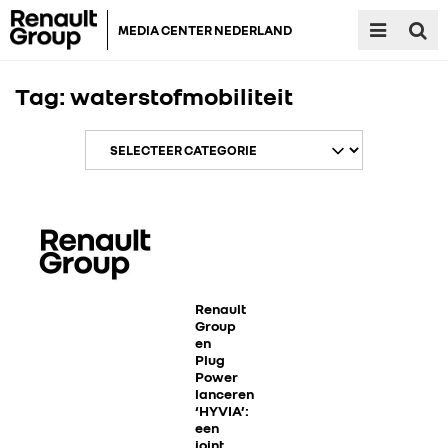
MEDIA CENTER NEDERLAND
Tag:
waterstofmobiliteit
RENAULT GROUP
RENAULT
Renault
Group
en
Plug
DACIA
Power
lanceren
‘HYVIA’:
ALPINE
een
joint