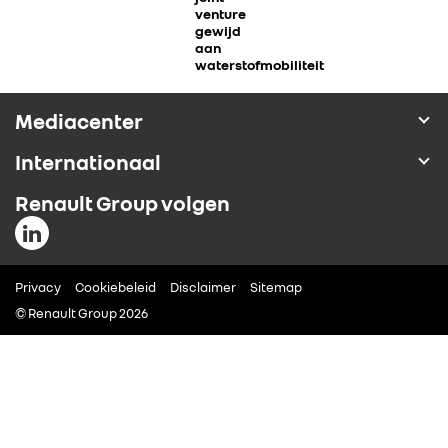
venture
ALLIANCE
gewijd
aan
waterstofmobiliteit
FOTO’S & VIDEO’S
Mediacenter
IN DE MEDIA
Internationaal
Renault Group volgen
CONTACT
Privacy
Cookiebeleid
Disclaimer
Sitemap
© Renault Group 2026