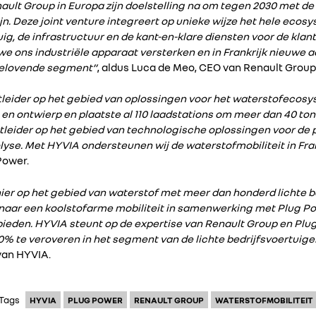
nault Group in Europa zijn doelstelling na om tegen 2030 met d
jn. Deze joint venture integreert op unieke wijze het hele ecos
uig, de infrastructuur en de kant-en-klare diensten voor de klan
e ons industriële apparaat versterken en in Frankrijk nieuwe ac
belovende segment”
, aldus Luca de Meo, CEO van Renault Group
tleider op het gebied van oplossingen voor het waterstofecos
n ontwierp en plaatste al 110 laadstations om meer dan 40 ton 
tleider op het gebied van technologische oplossingen voor de 
lyse. Met HYVIA ondersteunen wij de waterstofmobiliteit in Fran
Power.
onier op het gebied van waterstof met meer dan honderd lichte b
naar een koolstofarme mobiliteit in samenwerking met Plug 
bieden. HYVIA steunt op de expertise van Renault Group en Pl
 te veroveren in het segment van de lichte bedrijfsvoertuige
van HYVIA.
Tags
HYVIA
PLUG POWER
RENAULT GROUP
WATERSTOFMOBILITEIT