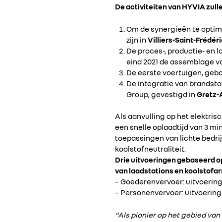
De activiteiten van HYVIA zulle
Om de synergieën te optima
zijn in
Villiers-Saint-Frédéri
De proces-, productie- en l
eind 2021 de assemblage va
De eerste voertuigen, geb
De integratie van brandsto
Group, gevestigd in
Gretz-A
Als aanvulling op het elektri
een snelle oplaadtijd van 3 mi
toepassingen van lichte bedri
koolstofneutraliteit.
Drie uitvoeringen gebaseerd o
van laadstations en koolstofa
– Goederenvervoer: uitvoerin
– Personenvervoer: uitvoerin
“Als pionier op het gebied va