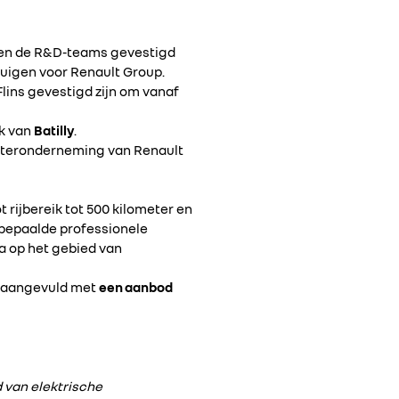
e en de R&D-teams gevestigd
tuigen voor Renault Group.
Flins gevestigd zijn om vanaf
ek van
Batilly
.
ochteronderneming van Renault
rijbereik tot 500 kilometer en
r bepaalde professionele
a op het gebied van
, aangevuld met
een aanbod
 van elektrische