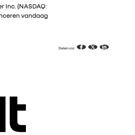
er Inc. (NASDAQ:
lanceren vandaag
Delen via