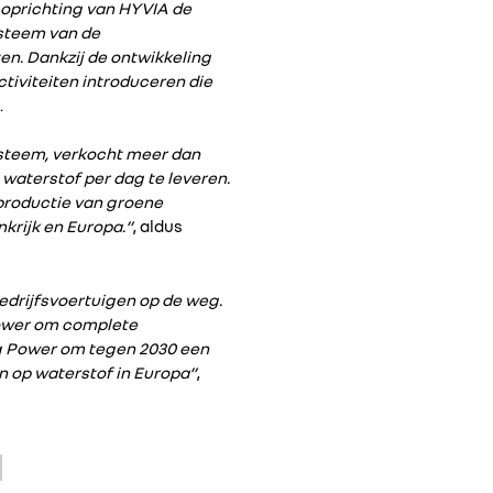
e oprichting van HYVIA de
ysteem van de
ten. Dankzij de ontwikkeling
tiviteiten introduceren die
.
ysteem, verkocht meer dan
waterstof per dag te leveren.
productie van groene
krijk en Europa.”
, aldus
edrijfsvoertuigen op de weg.
Power om complete
ug Power om tegen 2030 een
n op waterstof in Europa”
,