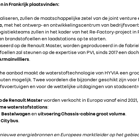
n in Frankrijk plaatsvinden:
liseren, zullen de maatschappelijke zetel van de joint ventur
c
, met het ontwerp- en ontwikkelingscentrum van bedrijfsvoer
ogistiekteams zullen in het kader van het Re-Factory-project in 
n brandstofcellen en laadstations op te starten.
aseerd op de Renault Master, worden geproduceerd in de fabri
fcellen zal steunen op de expertise van PVI, sinds 2017 een d
rmainvilliers
.
sche aanbod maakt de waterstoftechnologie van HYVIA een groot 
nuten mogelijk. Twee voordelen die bijzonder geschikt zijn voo
jfsvoertuigen en voor de wettelijke uitdagingen van stadscentr
p de Renault Master
worden verkocht in Europa vanaf eind 2021
rme waterstofstations
:
g
Bestelwagen
en
uitvoering Chassis-cabine groot volume
.
g
City bus
.
n nieuwe energiebronnen en Europees marktleider op het gebied