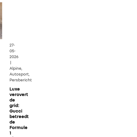
27-
05-
2026
|
Alpine,
Autosport,
Persbericht
Luxe
verovert
de
grid:
Gucci
betreedt
de
Formule
1