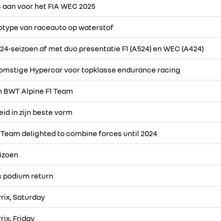
s aan voor het FIA WEC 2025
otype van raceauto op waterstof
24-seizoen af met duo presentatie F1 (A524) en WEC (A424)
komstige Hypercar voor topklasse endurance racing
n BWT Alpine F1 Team
id in zijn beste vorm
 Team delighted to combine forces until 2024
eizoen
s podium return
rix, Saturday
rix, Friday