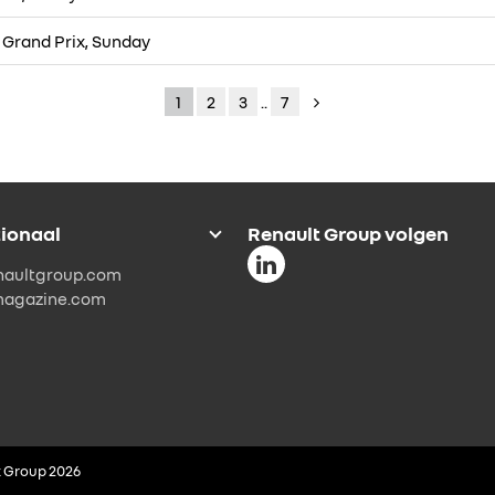
 Grand Prix, Sunday
1
2
3
..
7
tionaal
Renault Group volgen
naultgroup.com
magazine.com
 Group 2026