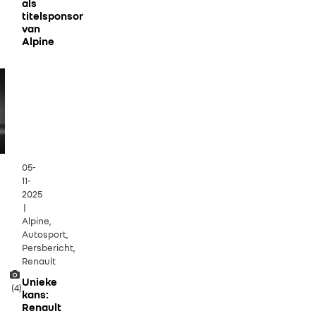
als
titelsponsor
van
Alpine
05-
11-
2025
|
Alpine,
Autosport,
Persbericht,
Renault
Unieke
(4)
kans:
Renault