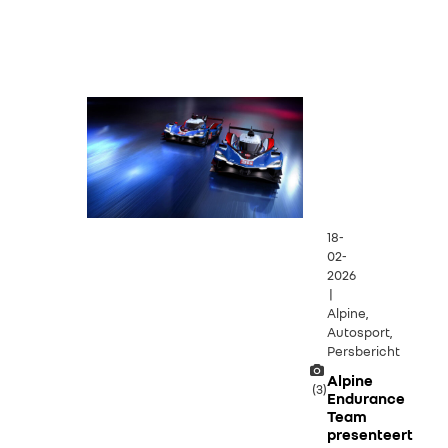
18-
02-
2026
|
Alpine,
Autosport,
Persbericht
Alpine
(3)
Endurance
Team
presenteert