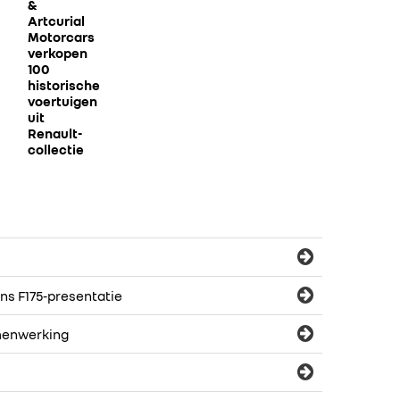
&
Artcurial
Motorcars
verkopen
100
historische
voertuigen
uit
Renault-
collectie
ns F175-presentatie
amenwerking