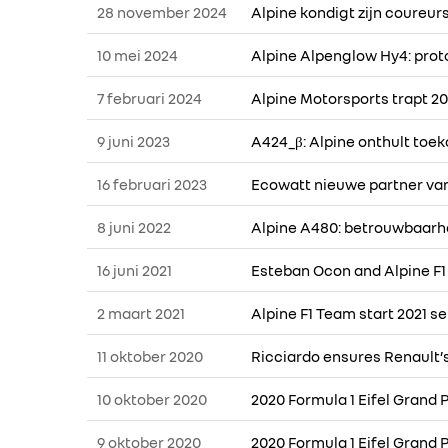
28 november 2024
Alpine kondigt zijn coureur
10 mei 2024
Alpine Alpenglow Hy4: prot
7 februari 2024
Alpine Motorsports trapt 20
9 juni 2023
A424_β: Alpine onthult toe
16 februari 2023
Ecowatt nieuwe partner va
8 juni 2022
Alpine A480: betrouwbaarhe
16 juni 2021
Esteban Ocon and Alpine F1
2 maart 2021
Alpine F1 Team start 2021 s
11 oktober 2020
Ricciardo ensures Renault’
10 oktober 2020
2020 Formula 1 Eifel Grand P
9 oktober 2020
2020 Formula 1 Eifel Grand P