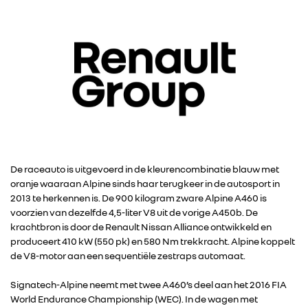
De raceauto is uitgevoerd in de kleurencombinatie blauw met
oranje waaraan Alpine sinds haar terugkeer in de autosport in
2013 te herkennen is. De 900 kilogram zware Alpine A460 is
voorzien van dezelfde 4,5-liter V8 uit de vorige A450b. De
krachtbron is door de Renault Nissan Alliance ontwikkeld en
produceert 410 kW (550 pk) en 580 Nm trekkracht. Alpine koppelt
de V8-motor aan een sequentiële zestraps automaat.
RENAULT GROUP
Signatech-Alpine neemt met twee A460’s deel aan het 2016 FIA
World Endurance Championship (WEC). In de wagen met