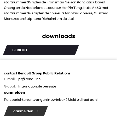
startnummer 35 rijden de Fransman Nelson Panciatici, David
RENAULT
Cheng en de Nederlandse coureur Ho-Pin Tung. In de A460 met
startnummer 36 strijden de coureurs Nicolas Lapierre, Gustavo
Menezes en Stéphane Richelmi om de titel.
DACIA
downloads
ALPINE
BERICHT
ALLIANCE
FOTO’S & VIDEO’S
contact Renault Group Public Relations
E-mail:
pr@renault.nl
IN DE MEDIA
Global:
Internationale perssite
aanmelden
CONTACT
Persberichten ontvangen in uw inbox? Meld u direct aan!
aanmelden