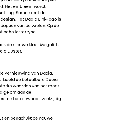
oerd. Het embleem wordt
 ketting. Samen met de
esign. Het Dacia Link-logo is
afdoppen van de wielen. Op de
tische lettertype.
ook de nieuwe kleur Megalith
cia Duster.
de vernieuwing van Dacia.
oorbeeld de betaalbare Dacia
 sterke waarden van het merk.
odige om aan de
ust en betrouwbaar, veelzijdig
buut en benadrukt de nauwe