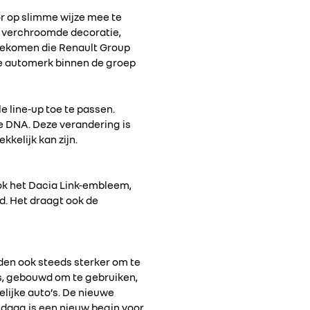
r op slimme wijze mee te
s verchroomde decoratie,
nagekomen die Renault Group
ste automerk binnen de groep
 line-up toe te passen.
de DNA. Deze verandering is
kkelijk kan zijn.
Ook het Dacia Link-embleem,
d. Het draagt ook de
rden ook steeds sterker om te
s, gebouwd om te gebruiken,
lijke auto’s. De nieuwe
ndaag is een nieuw begin voor