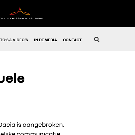
TO’S & VIDEO’S
IN DE MEDIA
CONTACT
uele
 Dacia is aangebroken.
ftelijke communicatie