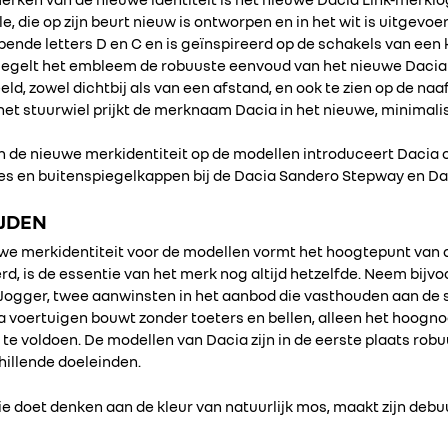
lle, die op zijn beurt nieuw is ontworpen en in het wit is uitgev
jpende letters D en C en is geïnspireerd op de schakels van een
iegelt het embleem de robuuste eenvoud van het nieuwe Dacia d
d, zowel dichtbij als van een afstand, en ook te zien op de na
het stuurwiel prijkt de merknaam Dacia in het nieuwe, minimalis
n de nieuwe merkidentiteit op de modellen introduceert Dacia 
ates en buitenspiegelkappen bij de Dacia Sandero Stepway en Da
IJDEN
we merkidentiteit voor de modellen vormt het hoogtepunt van 
rd, is de essentie van het merk nog altijd hetzelfde. Neem bijv
a Jogger, twee aanwinsten in het aanbod die vasthouden aan de
ia voertuigen bouwt zonder toeters en bellen, alleen het hoogn
e voldoen. De modellen van Dacia zijn in de eerste plaats robu
chillende doeleinden.
die doet denken aan de kleur van natuurlijk mos, maakt zijn de