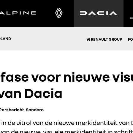
RLAND
RENAULT GROUP
FO
fase voor nieuwe vis
 van Dacia
Persbericht
Sandero
 in de uitrol van de nieuwe merkidentiteit van
an de nieuwe, visuele merkidentiteit in schri