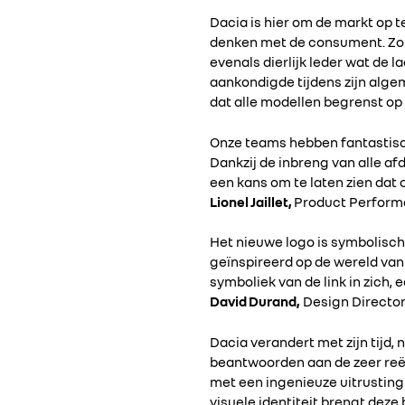
Dacia is hier om de markt op 
denken met de consument. Zo 
evenals dierlijk leder wat de
aankondigde tijdens zijn algem
dat alle modellen begrenst op
Onze teams hebben fantastisch
Dankzij de inbreng van alle a
een kans om te laten zien dat 
Lionel Jaillet,
Product Perform
Het nieuwe logo is symbolisch
geïnspireerd op de wereld van
symboliek van de link in zich,
David Durand,
Design Director
Dacia verandert met zijn tijd
beantwoorden aan de zeer reël
met een ingenieuze uitrusting
visuele identiteit brengt dez