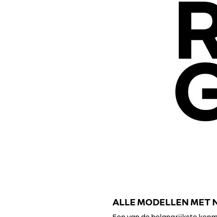
ALLE MODELLEN MET 
Een van de belangrijkste kenmerken van de nieuwe identiteit is het nieuwe Dacia Link-merklogo, dat een prominente plek