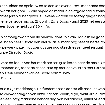
te schudden en opnieuw na te denken over auto’s, met name doo
wordt het gebruik van bepaalde materialen afgeschaald, zoal
 laatste jaren al het geval is. Tevens worden de toezeggingen 
ene vergadering op 23 april jl. Zo is Dacia vanaf 2023 het eer
 een topsnelheid van 180 km/u.
 samengewerkt om de nieuwe identiteit van Dacia in de gehele
fdelingen heeft Dacia een nieuw jasje, maar nog steeds hetzelf
onze werkwijze in auto-industrie nog steeds essentieel en aantre
ance Director Dacia
 voor de focus van het merk om terug te keren naar de basis. 
 mechanica, roept de associatie op met eenvoud en robuusthei
 een sterk element van de Dacia community.
 Dacia
, net als zijn merkimago. De fundamenten achter elk product wo
e verwachtingen van onze klanten. Veelzijdige, robuuste auto’
 en een pragmatische benadering van betaalbare, milieuvriende
e boodschappen over en maakt het merk nog aantrekkelijker. Va