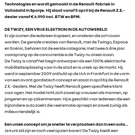
Technologies en wordt gemaakt in de Renault-fabriek in
Valladolid in Spanje. Hij staat vanaf 5 april bij de Renault Z.E.-
dealer vanaf € 6.990 incl. BTW en BPM.
DE TWIZY, EEN VRIJE ELEKTRON IN DE AUTOWERELD
Er zijn iconen die iedereen kopieert, en anderen die zo’n icoon
worden. De geniale creaties van Renault, met de Twingo, Espace
en Scénic, behoren tot de eerste categorie; met twee à drie jaar
voorsprong op de concurrentie is de Twizy nu al een icoon.
De Twizy is vanaf het begin ontworpen als een 100% elektrische
mobiliteitsoplossing voor in de stad en is uniek op de markt. Hij
werd in september 2009 onthuld op de IAA in Frankfurt in de vorm
van een avant-gardistisch concept en staat in april bij de Renault
Z.E.-dealers. Met de Twizy heeft Renault geen specifieke klant
voor ogen. Het model richt zich zowel op vrouwen als mannen, op
jongeren en op zakenmensen. Hij is geschikt voor iedereen die een
bijzondere auto zoekt die veel emotie oproept en zowel zuinig als
milieuvriendelijk is.
Een uniek concept om je sneller te verplaatsen dan in een auto…
Je kunt stil zijn en toch veel opzien baren! De Twizy biedt een