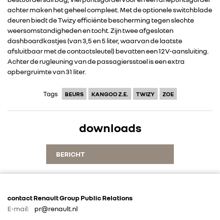
IN DE MEDIA
achter maken het geheel compleet. Met de optionele switchblade
deuren biedt de Twizy efficiënte bescherming tegen slechte
CONTACT
weersomstandigheden en tocht. Zijn twee afgesloten
dashboardkastjes (van 3,5 en 5 liter, waarvan de laatste
afsluitbaar met de contactsleutel) bevatten een 12V-aansluiting.
Achter de rugleuning van de passagiersstoel is een extra
opbergruimte van 31 liter.
Tags
BEURS
KANGOO Z.E.
TWIZY
ZOE
downloads
BERICHT
contact Renault Group Public Relations
E-mail:
pr@renault.nl