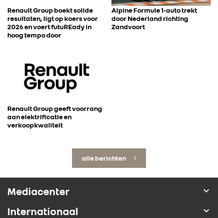
Renault Group boekt solide
Alpine Formule 1-auto trekt
resultaten, ligt op koers voor
door Nederland richting
2026 en voert futuREady in
Zandvoort
hoog tempo door
Renault Group geeft voorrang
aan elektrificatie en
verkoopkwaliteit
alle berichten
Mediacenter
Internationaal