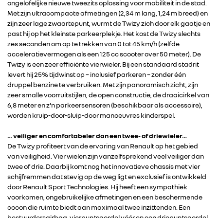
ongelofelijke nieuwe tweezits oplossing voor mobiliteit in de stad.
Met zijn ultracompacte afmetingen (2,34 m lang, 1,24 m breed) en
zijn zeer lage zwaartepunt, wurmt de Twizy zich door elk gaatje en
past hij op het kleinste parkeerplekje. Het kost de Twizy slechts
zes seconden om op te trekken van 0 tot 45 km/h (zelfde
RENAULT GROUP
acceleratievermogen als een 125 cc scooter over 50 meter). De
Twizy is een zeer efficiënte vierwieler. Bij een standaard stadrit
levert hij 25% tijdwinst op – inclusief parkeren – zonder één
RENAULT
druppel benzine te verbruiken. Met zijn panoramisch zicht, zijn
zeer smalle voorruitstijlen, de open constructie, de draaicirkel van
6,8 meter en z’n parkeersensoren (beschikbaar als accessoire),
DACIA
worden kruip-door-sluip-door manoeuvres kinderspel.
ALPINE
… veiliger en comfortabeler dan een twee- of driewieler…
De Twizy profiteert van de ervaring van Renault op het gebied
van veiligheid. Vier wielen zijn vanzelfsprekend veel veiliger dan
ALLIANCE
twee of drie. Daarbij komt nog het innovatieve chassis met vier
schijfremmen dat stevig op de weg ligt en exclusief is ontwikkeld
door Renault Sport Technologies. Hij heeft een sympathiek
FOTO’S & VIDEO’S
voorkomen, ongebruikelijke afmetingen en een beschermende
cocon die ruimte biedt aan maximaal twee inzittenden. Een
bestuurdersairbag, vierpuntsgordel vóór en een driepuntsgordel