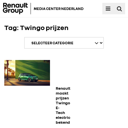
MEDIA CENTER NEDERLAND
Tag:
Twingo prijzen
RENAULT GROUP
RENAULT
Renault
maakt
prijzen
Twingo
DACIA
E-
Tech
electric
ALPINE
bekend