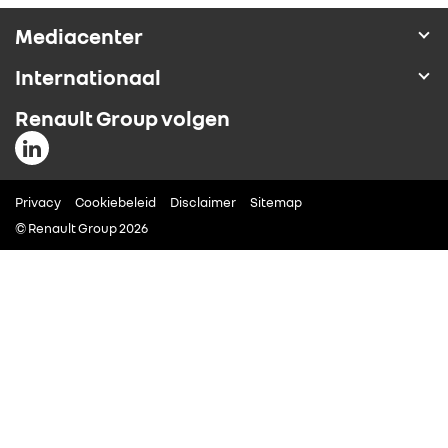
ALLIANCE
Mediacenter
Internationaal
FOTO’S & VIDEO’S
Renault Group volgen
IN DE MEDIA
Privacy
CONTACT
Cookiebeleid
Disclaimer
Sitemap
© Renault Group 2026