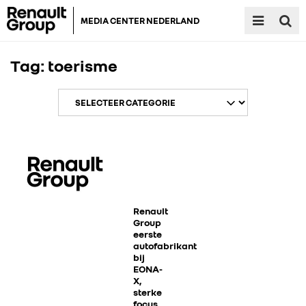
MEDIA CENTER NEDERLAND
Tag:
toerisme
RENAULT GROUP
RENAULT
Renault
Group
eerste
autofabrikant
DACIA
bij
EONA-
X,
ALPINE
sterke
focus