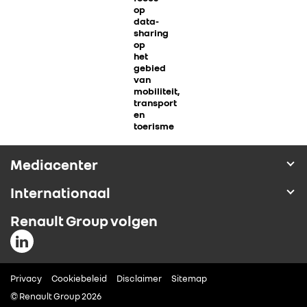
op
data-
ALLIANCE
sharing
op
het
FOTO’S & VIDEO’S
gebied
van
mobiliteit,
IN DE MEDIA
transport
en
toerisme
CONTACT
Mediacenter
Internationaal
Renault Group volgen
Privacy
Cookiebeleid
Disclaimer
Sitemap
© Renault Group 2026