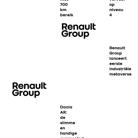
700
op
km
niveau
bereik
4
en
slechts
5
minuten
laden
Renault
Group
lanceert
eerste
industriële
metaverse
Dacia
AR:
de
slimme
en
RENAULT GROUP
handige