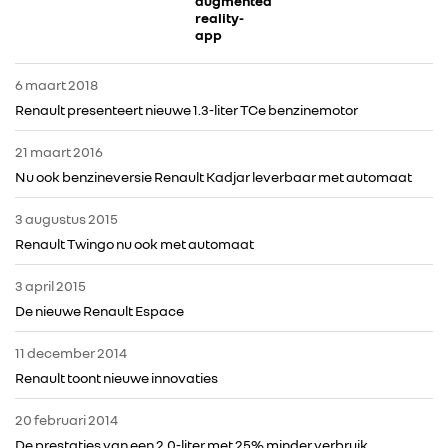
augmented
reality-
RENAULT
app
DACIA
6 maart 2018
Renault presenteert nieuwe 1.3-liter TCe benzinemotor
ALPINE
21 maart 2016
Nu ook benzineversie Renault Kadjar leverbaar met automaat
ALLIANCE
3 augustus 2015
Renault Twingo nu ook met automaat
FOTO’S & VIDEO’S
3 april 2015
De nieuwe Renault Espace
IN DE MEDIA
11 december 2014
CONTACT
Renault toont nieuwe innovaties
20 februari 2014
De prestaties van een 2.0-liter met 25% minder verbruik