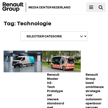
MEDIA CENTER NEDERLAND
Tag:
Technologie
Renault
Renault
Master
Group
H2-
toont
Tech
ambitieuze
Prototype
strategie
zet
voor
nieuwe
autonoom
standaard
openbaar
met
vervoer