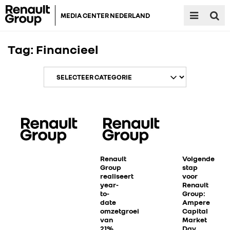
MEDIA CENTER NEDERLAND
Tag:
Financieel
Renault
Volgende
Group
stap
realiseert
voor
year-
Renault
to-
Group:
date
Ampere
omzetgroei
Capital
van
Market
21%
Day