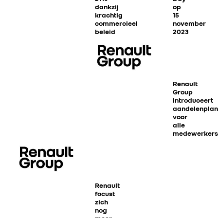
dankzij
op
krachtig
15
commercieel
november
beleid
2023
en
productoffensief
in
Europa
Renault
Group
introduceert
aandelenplan
voor
alle
medewerkers
Renault
RENAULT GROUP
focust
zich
nog
RENAULT