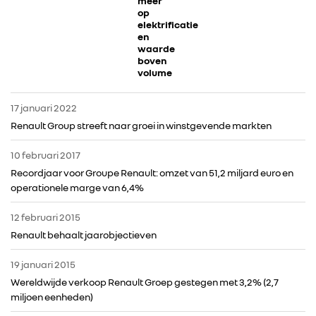
meer
op
elektrificatie
DACIA
en
waarde
boven
volume
ALPINE
17 januari 2022
ALLIANCE
Renault Group streeft naar groei in winstgevende markten
10 februari 2017
FOTO’S & VIDEO’S
Recordjaar voor Groupe Renault: omzet van 51,2 miljard euro en
operationele marge van 6,4%
IN DE MEDIA
12 februari 2015
Renault behaalt jaarobjectieven
CONTACT
19 januari 2015
Wereldwijde verkoop Renault Groep gestegen met 3,2% (2,7
miljoen eenheden)