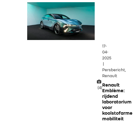
17-
04-
2025
|
Persbericht,
Renault
Renault
(4)
Emblème:
rijdend
laboratorium
voor
koolstofarme
mobiliteit