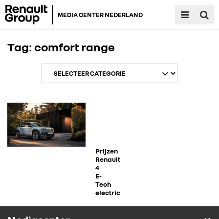
MEDIA CENTER NEDERLAND
Tag:
comfort range
RENAULT GROUP
RENAULT
Prijzen
Renault
4
E-
DACIA
Tech
electric
ALPINE