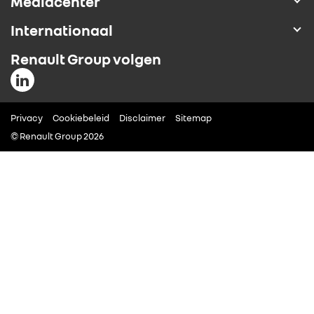
Mediacenter
ALLIANCE
Internationaal
Renault Group volgen
FOTO’S & VIDEO’S
IN DE MEDIA
Privacy
Cookiebeleid
Disclaimer
Sitemap
© Renault Group 2026
CONTACT