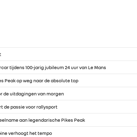
t
car tijdens 100-jarig jubileum 24 uur van Le Mans
es Peak op weg naar de absolute top
oor de uitdagingen van morgen
t de passie voor rallysport
deelname aan legendarische Pikes Peak
pine verhoogt het tempo