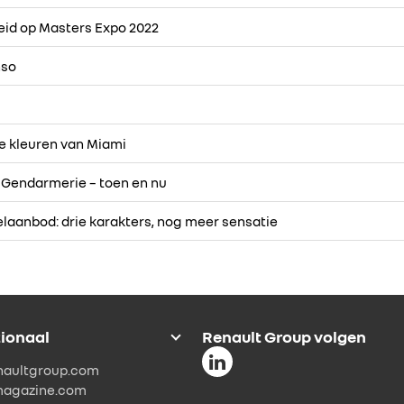
heid op Masters Expo 2022
nso
de kleuren van Miami
e Gendarmerie – toen en nu
laanbod: drie karakters, nog meer sensatie
tionaal
Renault Group volgen
naultgroup.com
magazine.com