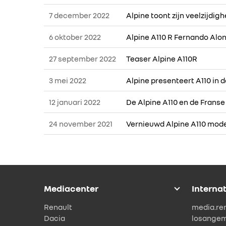
7 december 2022
Alpine toont zijn veelzijdig
6 oktober 2022
Alpine A110 R Fernando Alo
27 september 2022
Teaser Alpine A110R
3 mei 2022
Alpine presenteert A110 in 
12 januari 2022
De Alpine A110 en de Frans
24 november 2021
Vernieuwd Alpine A110 mode
Mediacenter
Interna
Renault
media.re
Dacia
losange