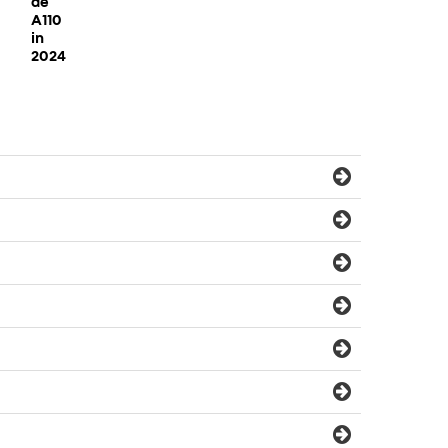
de
A110
in
2024