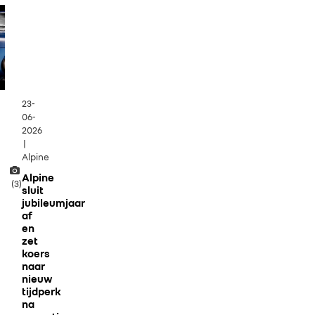
23-
06-
2026
|
Alpine
Alpine
(3)
sluit
jubileumjaar
af
en
zet
koers
naar
nieuw
tijdperk
na