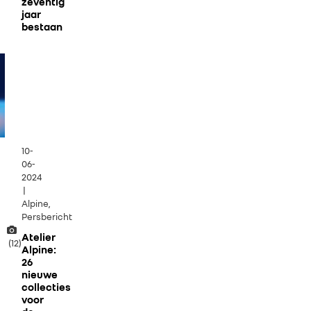
zeventig
jaar
bestaan
10-
06-
2024
|
Alpine,
Persbericht
Atelier
(12)
Alpine:
26
nieuwe
collecties
voor