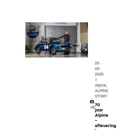
25-
03-
2025
|
Alpine,
ALPINE
STORY
70
(4)
jaar
Alpine
–
aflevering