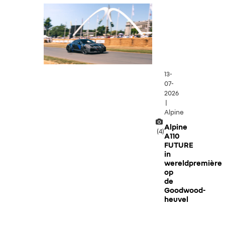
13-
07-
2026
|
Alpine
Alpine
(4)
A110
FUTURE
in
wereldpremière
op
de
Goodwood-
heuvel