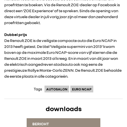
proefritten te boeken. Via de Renault ZOE-dealer op Facebook is
direct een ‘ZOE Experience’ af te spreken. Sinds de opening van
deze virtuele dealer in juli vorig jaar zijn al meer dan zeshonderd
proefritten geboekt.
Dubbel prijs
De Renault ZOE is de veiligste compacte auto die Euro NCAP in
RENAULT GROUP
2013 heeft getest. De titel ‘Veiligste supermini van 2013’ kwam
boven op de maximale Euro NCAP-score van vijf sterren die de
Renault ZOE in maart 2013 al kreeg. En in maart van dit jaar won
RENAULT
de elektrisch aangedreven stadsauto ook nog eens de
prestigieuze Rallye Monte-Carlo ZENN. De Renault ZOE behaalde
de eerste plaats in alle categorieën.
DACIA
Tags
AUTOSALON
EURO NCAP
ALPINE
downloads
ALLIANCE
BERICHT