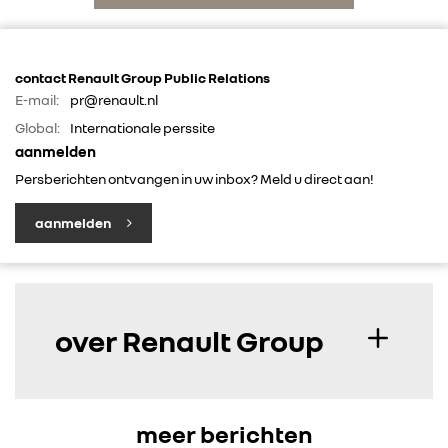
FOTO’S & VIDEO’S
IN DE MEDIA
contact Renault Group Public Relations
E-mail:
pr@renault.nl
CONTACT
Global:
Internationale perssite
aanmelden
Persberichten ontvangen in uw inbox? Meld u direct aan!
aanmelden
over Renault Group
meer berichten