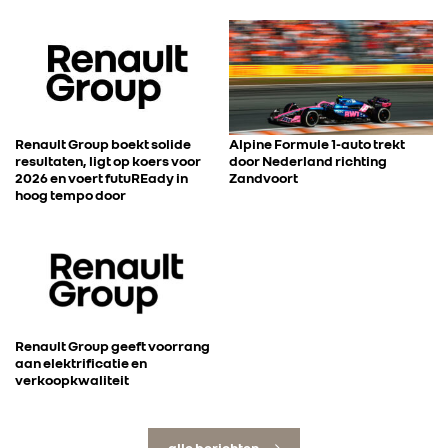
Renault Group boekt solide
Alpine Formule 1-auto trekt
resultaten, ligt op koers voor
door Nederland richting
2026 en voert futuREady in
Zandvoort
hoog tempo door
Renault Group geeft voorrang
aan elektrificatie en
verkoopkwaliteit
alle berichten