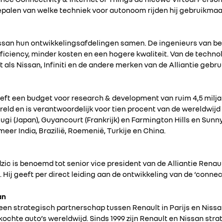
bepalen van welke techniek voor autonoom rijden hij gebruikmaa
issan hun ontwikkelingsafdelingen samen. De ingenieurs van 
ficiency, minder kosten en een hogere kwaliteit. Van de techn
 als Nissan, Infiniti en de andere merken van de Alliantie geb
eft een budget voor research & development van ruim 4,5 miljar
reld en is verantwoordelijk voor tien procent van de wereldwijd 
gi (Japan), Guyancourt (Frankrijk) en Farmington Hills en Sunny
eer India, Brazilië, Roemenië, Turkije en China.
zic is benoemd tot senior vice president van de Alliantie Rena
. Hij geeft per direct leiding aan de ontwikkeling van de ‘conne
an
s een strategisch partnerschap tussen Renault in Parijs en Ni
kochte auto’s wereldwijd. Sinds 1999 zijn Renault en Nissan st