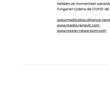
hebben ze momenteel wereldwi
fungeren tijdens de COP21: de
www.media.blog.alliance-rena
www.media.renault.com
www.nissan-newsroom.com