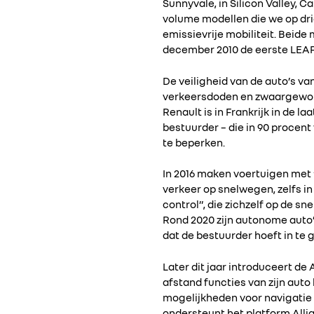
Sunnyvale, in Silicon Valley, 
volume modellen die we op drie
emissievrije mobiliteit. Beide
december 2010 de eerste LEAF
De veiligheid van de auto’s van
verkeersdoden en zwaargewond
Renault is in Frankrijk in de 
bestuurder – die in 90 procent
te beperken.
In 2016 maken voertuigen met “
verkeer op snelwegen, zelfs in
control”, die zichzelf op de s
Rond 2020 zijn autonome auto’s
dat de bestuurder hoeft in te g
Later dit jaar introduceert d
afstand functies van zijn aut
mogelijkheden voor navigatie
ondersteunt het platform Alli