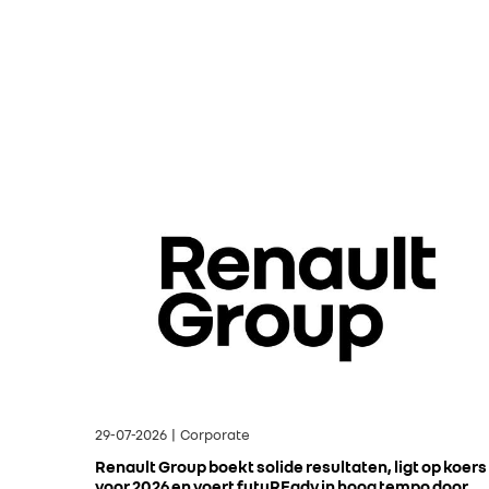
29-07-2026 | Corporate
Renault Group boekt solide resultaten, ligt op koers
voor 2026 en voert futuREady in hoog tempo door