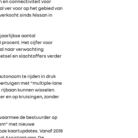
n en connectiviteit voor
al ver voor op het gebied van
verkocht sinds Nissan in
jaarlijkse aantal
rocent. Het cijfer voor
 zal naar verwachting
letsel en slachtoffers verder
autonoom te rijden in druk
voertuigen met “multiple-lane
n rijbaan kunnen wisselen.
er en op kruisingen, zonder
, waarmee de bestuurder op
stem” met nieuwe
oze kaartupdates. Vanaf 2018
al Assistant-app. De