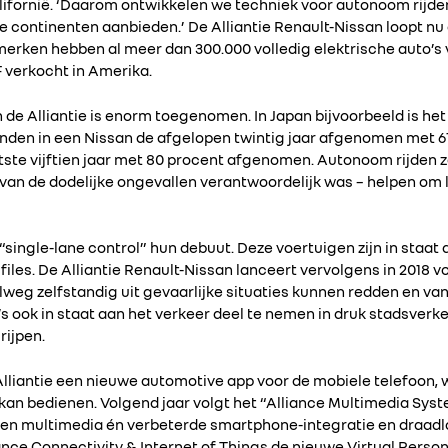
Californië. ‘Daarom ontwikkelen we techniek voor autonoom rijde
 continenten aanbieden.’ De Alliantie Renault-Nissan loopt nu 
 merken hebben al meer dan 300.000 volledig elektrische auto’s 
 verkocht in Amerika.
 de Alliantie is enorm toegenomen. In Japan bijvoorbeeld is het 
en in een Nissan de afgelopen twintig jaar afgenomen met 61 p
laatste vijftien jaar met 80 procent afgenomen. Autonoom rijden
 van de dodelijke ongevallen verantwoordelijk was – helpen om 
single-lane control” hun debuut. Deze voertuigen zijn in staat 
 files. De Alliantie Renault-Nissan lanceert vervolgens in 2018 
nelweg zelfstandig uit gevaarlijke situaties kunnen redden en va
 ook in staat aan het verkeer deel te nemen in druk stadsverke
rijpen.
e Alliantie een nieuwe automotive app voor de mobiele telefoon
o kan bedienen. Volgend jaar volgt het “Alliance Multimedia Sy
 en multimedia én verbeterde smartphone-integratie en draadl
ance Connectivity & Internet of Things de nieuwe Virtual Person