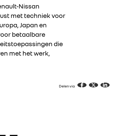
Renault-Nissan
rust met techniek voor
uropa, Japan en
voor betaalbare
teitstoepassingen die
ven met het werk,
Delen via