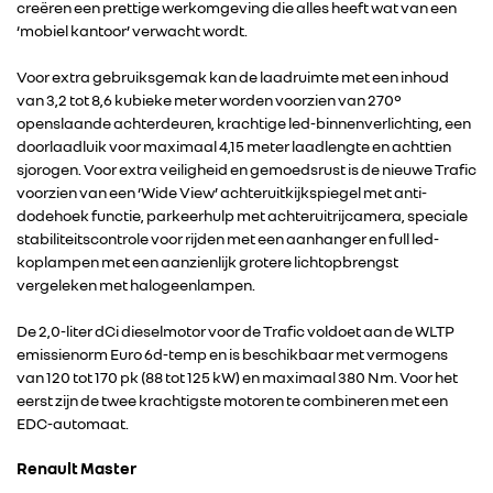
creëren een prettige werkomgeving die alles heeft wat van een
‘mobiel kantoor’ verwacht wordt.
Voor extra gebruiksgemak kan de laadruimte met een inhoud
van 3,2 tot 8,6 kubieke meter worden voorzien van 270°
openslaande achterdeuren, krachtige led-binnenverlichting, een
doorlaadluik voor maximaal 4,15 meter laadlengte en achttien
sjorogen. Voor extra veiligheid en gemoedsrust is de nieuwe Trafic
voorzien van een ‘Wide View’ achteruitkijkspiegel met anti-
dodehoek functie, parkeerhulp met achteruitrijcamera, speciale
stabiliteitscontrole voor rijden met een aanhanger en full led-
koplampen met een aanzienlijk grotere lichtopbrengst
vergeleken met halogeenlampen.
De 2,0-liter dCi dieselmotor voor de Trafic voldoet aan de WLTP
emissienorm Euro 6d-temp en is beschikbaar met vermogens
van 120 tot 170 pk (88 tot 125 kW) en maximaal 380 Nm. Voor het
eerst zijn de twee krachtigste motoren te combineren met een
EDC-automaat.
Renault Master