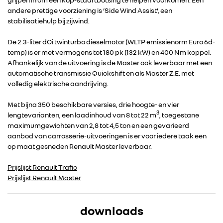
andere prettige voorziening is ‘Side Wind Assist’, een
FOTO’S & VIDEO’S
stabilisatiehulp bij zijwind.
De 2.3-liter dCi twinturbo dieselmotor (WLTP emissienorm Euro 6d-
IN DE MEDIA
temp) is er met vermogens tot 180 pk (132 kW) en 400 Nm koppel.
Afhankelijk van de uitvoering is de Master ook leverbaar met een
automatische transmissie Quickshift en als Master Z.E. met
CONTACT
volledig elektrische aandrijving.
Met bijna 350 beschikbare versies, drie hoogte- en vier
3
lengtevarianten, een laadinhoud van 8 tot 22 m
, toegestane
maximumgewichten van 2,8 tot 4,5 ton en een gevarieerd
aanbod van carrosserie-uitvoeringen is er voor iedere taak een
op maat gesneden Renault Master leverbaar.
Prijslijst Renault Trafic
Prijslijst Renault Master
downloads