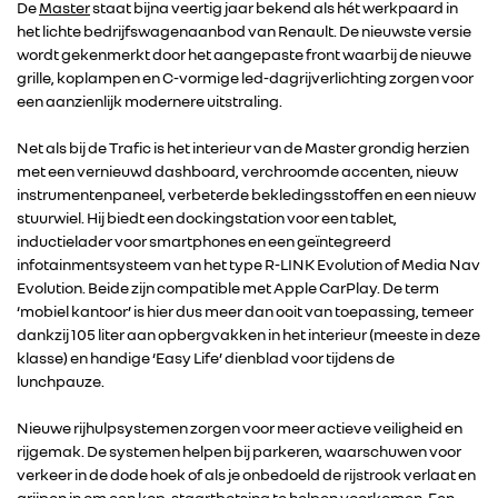
De
Master
staat bijna veertig jaar bekend als hét werkpaard in
het lichte bedrijfswagenaanbod van Renault. De nieuwste versie
wordt gekenmerkt door het aangepaste front waarbij de nieuwe
grille, koplampen en C-vormige led-dagrijverlichting zorgen voor
een aanzienlijk modernere uitstraling.
Net als bij de Trafic is het interieur van de Master grondig herzien
met een vernieuwd dashboard, verchroomde accenten, nieuw
instrumentenpaneel, verbeterde bekledingsstoffen en een nieuw
RENAULT GROUP
stuurwiel. Hij biedt een dockingstation voor een tablet,
inductielader voor smartphones en een geïntegreerd
infotainmentsysteem van het type R-LINK Evolution of Media Nav
RENAULT
Evolution. Beide zijn compatible met Apple CarPlay. De term
‘mobiel kantoor’ is hier dus meer dan ooit van toepassing, temeer
dankzij 105 liter aan opbergvakken in het interieur (meeste in deze
DACIA
klasse) en handige ‘Easy Life’ dienblad voor tijdens de
lunchpauze.
ALPINE
Nieuwe rijhulpsystemen zorgen voor meer actieve veiligheid en
rijgemak. De systemen helpen bij parkeren, waarschuwen voor
ALLIANCE
verkeer in de dode hoek of als je onbedoeld de rijstrook verlaat en
grijpen in om een kop-staartbotsing te helpen voorkomen. Een