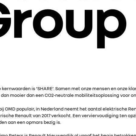
e kernwaarden is ‘SHARE’. Samen met onze mensen en onze kl
r dan mooier dan een CO2-neutrale mobiliteitsoplossing voor o
n bij OMD populair, in Nederland neemt het aantal elektrische Re
trische Renault van 2017 verkocht. Een verviervoudiging ten opzi
ijden aan een opmars bezig is.
o Peters is Renault Nieuwendijk al vanaf het begin betrokken b