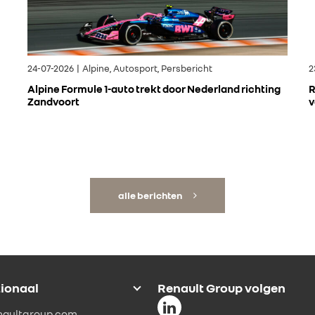
24-07-2026 | Alpine, Autosport, Persbericht
2
Alpine Formule 1-auto trekt door Nederland richting
R
Zandvoort
v
alle berichten
tionaal
Renault Group volgen
naultgroup.com