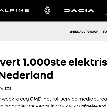
RENAULT GROUP
FO
vert 1.000ste elektr
Nederland
's
ZOE
 week kreeg OMD, het full service mediabure
p, haar nieuwe
Renault ZOE Z.E.
40 afgeleverd.