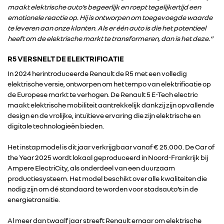
maakt elektrische auto’s begeerlijk en roept tegelijkertijd een
DACIA
emotionele reactie op. Hij is ontworpen om toegevoegde waarde
te leveren aan onze klanten. Als er één auto is die het potentieel
ALPINE
heeft om de elektrische markt te transformeren, dan is het deze.”
R5 VERSNELT DE ELEKTRIFICATIE
ALLIANCE
In 2024 herintroduceerde Renault de R5 met een volledig
elektrische versie, ontworpen om het tempo van elektrificatie op
de Europese markt te verhogen. De Renault 5 E-Tech electric
FOTO’S & VIDEO’S
maakt elektrische mobiliteit aantrekkelijk dankzij zijn opvallende
design en de vrolijke, intuïtieve ervaring die zijn elektrische en
IN DE MEDIA
digitale technologieën bieden.
Het instapmodel is dit jaar verkrijgbaar vanaf € 25.000. De Car of
CONTACT
the Year 2025 wordt lokaal geproduceerd in Noord-Frankrijk bij
Ampere ElectriCity, als onderdeel van een duurzaam
productiesysteem. Het model beschikt over alle kwaliteiten die
nodig zijn om dé standaard te worden voor stadsauto’s in de
energietransitie.
Al meer dan twaalf jaar streeft Renault ernaar om elektrische