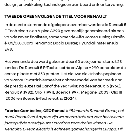
design, ontwikkeling, technologieën aan boord en klantervaring.
TWEEDE OPEENVOLGENDE TITEL VOOR RENAULT
In de eerste stemronde afgelopen november werden de Renault 5
E-Tech electric en Alpine A290 gezamenlijk genomineerd als een
van de zeven finalisten, samen met de Alfa Romeo Junior, Citroën
ë-C3/C3, Cupra Terramar, Dacia Duster, Hyundai Inster en Kia
EV3.
Het winnende duo werd gekozen door 60 autojournalisten uit 23
landen. De Renault 5 E-Tech electric en Alpine A290 behaalden de
eerste plaats met 353 punten. Het nieuwe elektrische popicoon
van Renault wordt hiermee het achtste model van het merk dat
de prestigieuze titel Car of the Year wint, na de Renault 16 (1966),
Renault 9 (1982), Clio I (1991), Scénic (1997), Mégane (2003), Clio III
(2006) en Scenic E-Tech electric (2024).
RENAULT GROUP
Fabrice Cambolive, CEO Renault:
“Binnen de Renault Group, het
merk Renault en Ampere zijn we enorm trots om voor het tweede
RENAULT
jaar op rij de prestigieuze Car of the Year-titel te winnen. De
Renault 5 E-Tech electric is echt een gamechanger in Europa. Hij