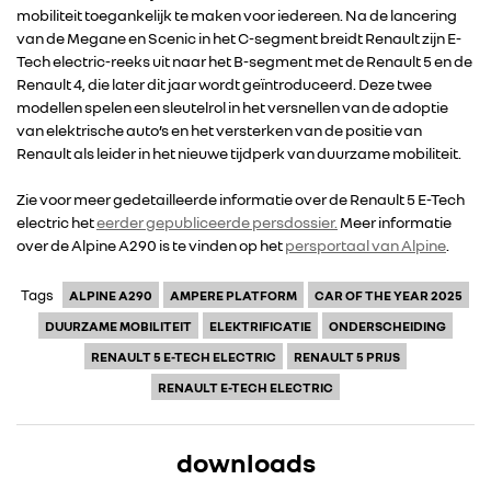
mobiliteit toegankelijk te maken voor iedereen. Na de lancering
van de Megane en Scenic in het C-segment breidt Renault zijn E-
Tech electric-reeks uit naar het B-segment met de Renault 5 en de
Renault 4, die later dit jaar wordt geïntroduceerd. Deze twee
modellen spelen een sleutelrol in het versnellen van de adoptie
van elektrische auto’s en het versterken van de positie van
Renault als leider in het nieuwe tijdperk van duurzame mobiliteit.
Zie voor meer gedetailleerde informatie over de Renault 5 E-Tech
electric het
eerder gepubliceerde persdossier.
Meer informatie
over de Alpine A290 is te vinden op het
persportaal van Alpine
.
Tags
ALPINE A290
AMPERE PLATFORM
CAR OF THE YEAR 2025
DUURZAME MOBILITEIT
ELEKTRIFICATIE
ONDERSCHEIDING
RENAULT 5 E-TECH ELECTRIC
RENAULT 5 PRIJS
RENAULT E-TECH ELECTRIC
downloads