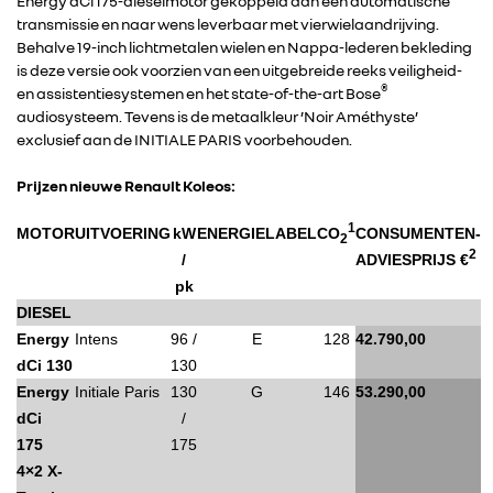
Energy dCi 175-dieselmotor gekoppeld aan een automatische
transmissie en naar wens leverbaar met vierwielaandrijving.
Behalve 19-inch lichtmetalen wielen en Nappa-lederen bekleding
is deze versie ook voorzien van een uitgebreide reeks veiligheid-
®
en assistentiesystemen en het state-of-the-art Bose
audiosysteem. Tevens is de metaalkleur ’Noir Améthyste’
exclusief aan de INITIALE PARIS voorbehouden.
Prijzen nieuwe Renault Koleos:
1
MOTOR
UITVOERING
kW
ENERGIELABEL
CO
CONSUMENTEN-
2
2
/
ADVIESPRIJS €
pk
DIESEL
Energy
Intens
96 /
E
128
42.790,00
dCi 130
130
Energy
Initiale Paris
130
G
146
53.290,00
RENAULT GROUP
dCi
/
175
175
4×2 X-
RENAULT