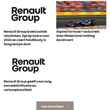
Renault Group boekt solide
Alpine Formule 1-auto trekt
resultaten, ligt op koers voor
door Nederland richting
2026 en voert futuREady in
Zandvoort
hoog tempo door
Renault Group geeft voorrang
aan elektrificatie en
verkoopkwaliteit
alle berichten