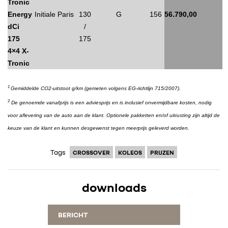
Tronic
Energy
Initiale Paris
130
G
156
56.790,00
DACIA
dCi
/
175
175
4×4 X-
ALPINE
Tronic
ALLIANCE
1
Gemiddelde CO2-uitstoot g/km (gemeten volgens EG-richtlijn 715/2007).
2
De genoemde vanafprijs is een adviesprijs en is inclusief onvermijdbare kosten, nodig
FOTO’S & VIDEO’S
voor aflevering van de auto aan de klant. Optionele pakketten en/of uitrusting zijn altijd de
keuze van de klant en kunnen desgewenst tegen meerprijs geleverd worden.
IN DE MEDIA
Tags
CROSSOVER
KOLEOS
PRIJZEN
CONTACT
downloads
BERICHT