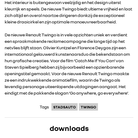
Het interieur is buitengewoon veelzijdig en het design uiterst
kleurrijk en speels. De nieuwe Twingo biedt ultieme vrijheid en laat
zich altijd en overal naartoe dirigeren dankzij de exceptioneel
kleine draaicirkel en zijn optimale manoeuvreerbaarheid.
De nieuwe Renault Twingo is in vele opzichten uniek en verdient
een spraakmakende reclamecampagne die lange tijd op het
netvlies blijft staan. Olivier Kuntzel en Florence Deygas zijn een
internationaal gelauwerd kunstenaarsduo die bekendstaan om
RENAULT GROUP
hun grafische creaties. Voor de film ‘Catch Me If You Can’ van
Steven Spielberg hebben zij bijvoorbeeld een opzienbarende
RENAULT
openingstitel gemaakt. Voor de nieuwe Renault Twingo maakte
ze een indrukwekkende animatiefilm, waarin de Twingo als
levendig personage uiteenlopende uitdagingen aangaat. Het
DACIA
eindigt met de pakkende slogan ‘Go anywhere, go everywhere’.
Tags
STADSAUTO
TWINGO
ALPINE
downloads
ALLIANCE