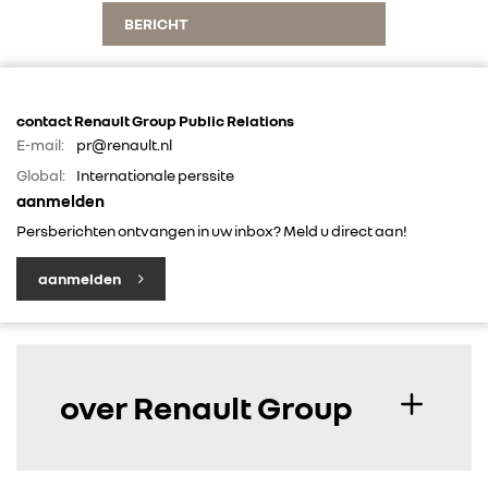
FOTO’S & VIDEO’S
BERICHT
IN DE MEDIA
contact Renault Group Public Relations
E-mail:
pr@renault.nl
CONTACT
Global:
Internationale perssite
aanmelden
Persberichten ontvangen in uw inbox? Meld u direct aan!
aanmelden
over Renault Group