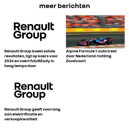
meer berichten
Renault Group boekt solide
Alpine Formule 1-auto trekt
resultaten, ligt op koers voor
door Nederland richting
2026 en voert futuREady in
Zandvoort
hoog tempo door
Renault Group geeft voorrang
aan elektrificatie en
verkoopkwaliteit