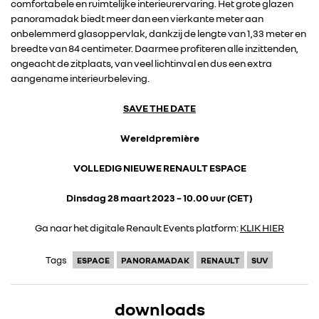
comfortabele en ruimtelijke interieurervaring. Het grote glazen
panoramadak biedt meer dan een vierkante meter aan
onbelemmerd glasoppervlak, dankzij de lengte van 1,33 meter en
breedte van 84 centimeter. Daarmee profiteren alle inzittenden,
ongeacht de zitplaats, van veel lichtinval en dus een extra
aangename interieurbeleving.
SAVE THE DATE
RENAULT GROUP
Wereldpremière
RENAULT
VOLLEDIG NIEUWE RENAULT ESPACE
DACIA
Dinsdag 28 maart 2023 – 10.00 uur (CET)
Ga naar het digitale Renault Events platform:
KLIK HIER
ALPINE
Tags
ESPACE
PANORAMADAK
RENAULT
SUV
ALLIANCE
downloads
FOTO’S & VIDEO’S