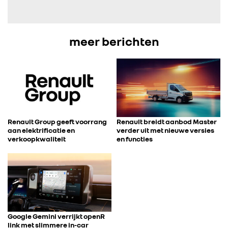
meer berichten
Renault Group geeft voorrang
Renault breidt aanbod Master
aan elektrificatie en
verder uit met nieuwe versies
verkoopkwaliteit
en functies
Google Gemini verrijkt openR
link met slimmere in-car