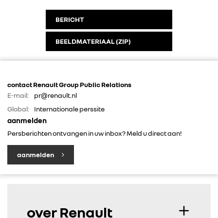
BERICHT
IN DE MEDIA
BEELDMATERIAAL (ZIP)
CONTACT
contact Renault Group Public Relations
E-mail:
pr@renault.nl
Global:
Internationale perssite
aanmelden
Persberichten ontvangen in uw inbox? Meld u direct aan!
aanmelden
over Renault