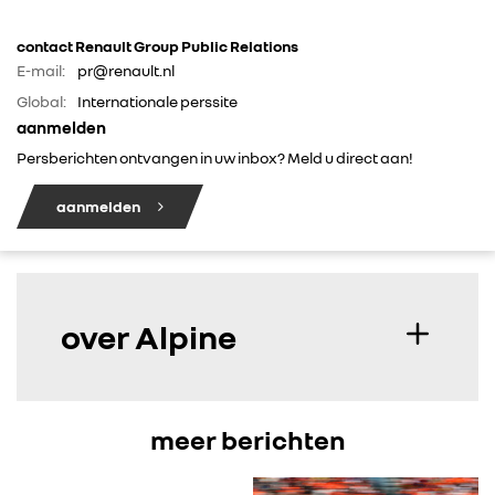
IN DE MEDIA
contact Renault Group Public Relations
CONTACT
E-mail:
pr@renault.nl
Global:
Internationale perssite
aanmelden
Persberichten ontvangen in uw inbox? Meld u direct aan!
aanmelden
over Alpine
meer berichten