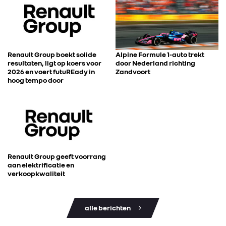
Renault Group boekt solide
Alpine Formule 1-auto trekt
resultaten, ligt op koers voor
door Nederland richting
2026 en voert futuREady in
Zandvoort
hoog tempo door
Renault Group geeft voorrang
aan elektrificatie en
verkoopkwaliteit
alle berichten