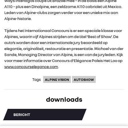
Willys Interlagos coupé uit Brazilië mee – in de basis een Alpine
A110 – plus een Dinalpine, een zeldzame A110 cabriolet uit Mexico.
Leden van Alpine-clubs zorgen verder voor een unieke mix aan
Alpine-historie.
RENAULT GROUP
Tijdens het Internationaal Concours is er een speciale klasse voor
Alpines, waarin vijf Alpines strijden om de titel ‘Best of Show’. De
auto’s worden door een internationale jury beoordeeld op
RENAULT
elegantie, originaliteit, restauratie en presentatie. Michael van der
Sande, Managing Director van Alpine, is een van de juryleden. Kijk
voor meer informatie over Concours d’Elégance Paleis Het Loo op
DACIA
www.concourselegance.com
.
ALPINE
Tags
ALPINE VISION
AUTOSHOW
ALLIANCE
downloads
FOTO’S & VIDEO’S
BERICHT