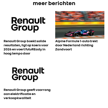
meer berichten
Renault Group boekt solide
Alpine Formule 1-auto trekt
resultaten, ligt op koers voor
door Nederland richting
2026 en voert futuREady in
Zandvoort
hoog tempo door
Renault Group geeft voorrang
aan elektrificatie en
verkoopkwaliteit