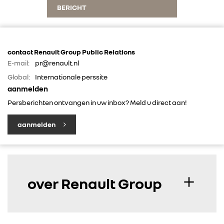
BERICHT
FOTO’S & VIDEO’S
IN DE MEDIA
contact Renault Group Public Relations
E-mail:
pr@renault.nl
CONTACT
Global:
Internationale perssite
aanmelden
Persberichten ontvangen in uw inbox? Meld u direct aan!
aanmelden
over Renault Group