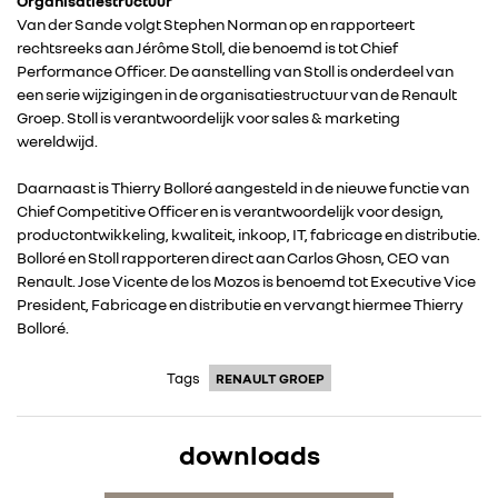
Organisatiestructuur
Van der Sande volgt Stephen Norman op en rapporteert
rechtsreeks aan Jérôme Stoll, die benoemd is tot Chief
Performance Officer. De aanstelling van Stoll is onderdeel van
een serie wijzigingen in de organisatiestructuur van de Renault
Groep. Stoll is verantwoordelijk voor sales & marketing
wereldwijd.
Daarnaast is Thierry Bolloré aangesteld in de nieuwe functie van
RENAULT GROUP
Chief Competitive Officer en is verantwoordelijk voor design,
productontwikkeling, kwaliteit, inkoop, IT, fabricage en distributie.
Bolloré en Stoll rapporteren direct aan Carlos Ghosn, CEO van
RENAULT
Renault. Jose Vicente de los Mozos is benoemd tot Executive Vice
President, Fabricage en distributie en vervangt hiermee Thierry
DACIA
Bolloré.
Tags
RENAULT GROEP
ALPINE
downloads
ALLIANCE