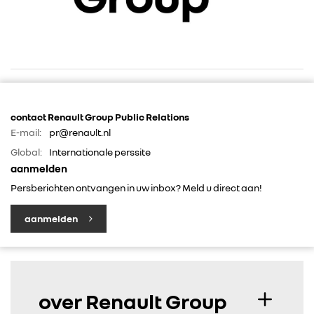
contact Renault Group Public Relations
E-mail:
pr@renault.nl
RENAULT GROUP
Global:
Internationale perssite
aanmelden
RENAULT
Persberichten ontvangen in uw inbox? Meld u direct aan!
aanmelden
DACIA
ALPINE
over Renault Group
ALLIANCE