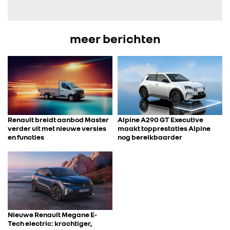
FOTO’S & VIDEO’S
meer berichten
IN DE MEDIA
CONTACT
Renault breidt aanbod Master
Alpine A290 GT Executive
verder uit met nieuwe versies
maakt topprestaties Alpine
en functies
nog bereikbaarder
Nieuwe Renault Megane E-
Tech electric: krachtiger,