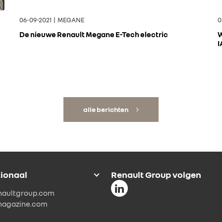
06-09-2021 | MEGANE
0
De nieuwe Renault Megane E-Tech electric
W
I
alle berichten
tionaal
Renault Group volgen
naultgroup.com
magazine.com