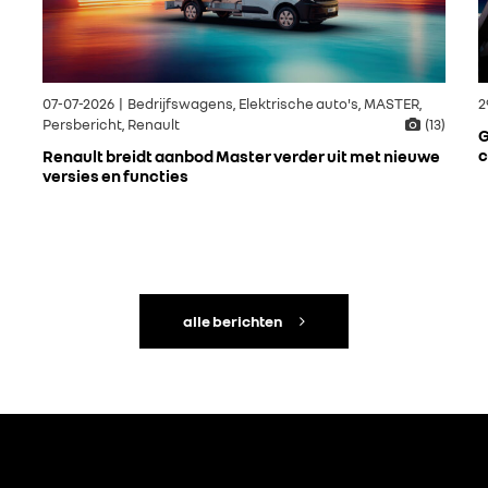
07-07-2026 | Bedrijfswagens, Elektrische auto's, MASTER,
2
Persbericht, Renault
(13)
G
c
Renault breidt aanbod Master verder uit met nieuwe
versies en functies
alle berichten