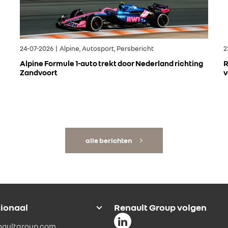
24-07-2026 | Alpine, Autosport, Persbericht
2
Alpine Formule 1-auto trekt door Nederland richting
R
Zandvoort
v
alle berichten
tionaal
Renault Group volgen
naultgroup.com