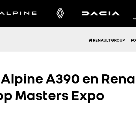
RENAULT GROUP
FO
 Alpine A390 en Renau
op Masters Expo