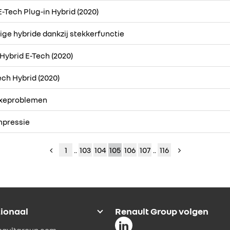
-Tech Plug-in Hybrid (2020)
ige hybride dankzij stekkerfunctie
 Hybrid E-Tech (2020)
ech Hybrid (2020)
uxeproblemen
impressie
1
..
103
104
105
106
107
..
116
tionaal
Renault Group volgen