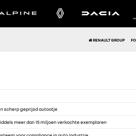
RENAULT GROUP
FO
en scherp geprijsd autootje
middels meer dan 15 miljoen verkochte exemplaren
ysteem voor compliance in auto industrie