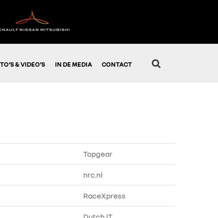
TO’S & VIDEO’S
IN DE MEDIA
CONTACT
Topgear
nrc.nl
RaceXpress
Dutch IT