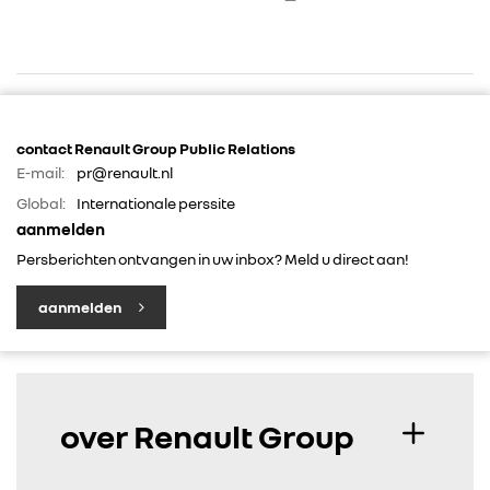
contact Renault Group Public Relations
E-mail:
pr@renault.nl
Global:
Internationale perssite
RENAULT GROUP
aanmelden
Persberichten ontvangen in uw inbox? Meld u direct aan!
RENAULT
aanmelden
DACIA
ALPINE
over Renault Group
ALLIANCE