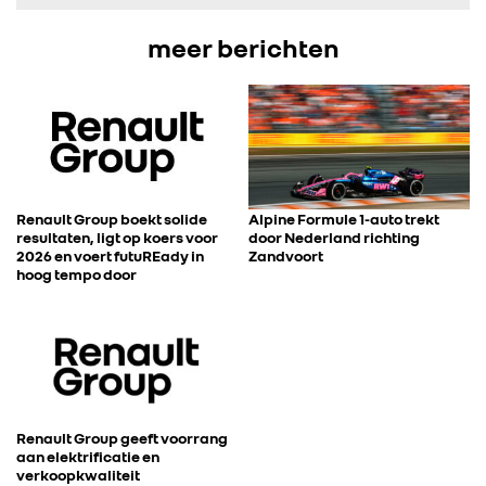
FOTO’S & VIDEO’S
meer berichten
IN DE MEDIA
CONTACT
Renault Group boekt solide
Alpine Formule 1-auto trekt
resultaten, ligt op koers voor
door Nederland richting
2026 en voert futuREady in
Zandvoort
hoog tempo door
Renault Group geeft voorrang
aan elektrificatie en
verkoopkwaliteit