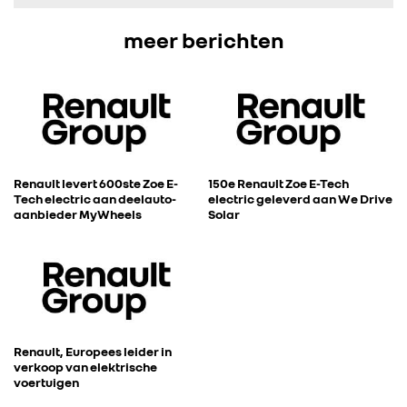
FOTO’S & VIDEO’S
meer berichten
IN DE MEDIA
CONTACT
Renault levert 600ste Zoe E-
150e Renault Zoe E-Tech
Tech electric aan deelauto-
electric geleverd aan We Drive
aanbieder MyWheels
Solar
Renault, Europees leider in
verkoop van elektrische
voertuigen