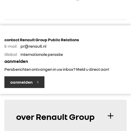
contact Renault Group Public Relations
E-mail:
pr@renault.nl
RENAULT GROUP
Global:
Internationale perssite
aanmelden
Persberichten ontvangen in uw inbox? Meld u direct aan!
RENAULT
aanmelden
DACIA
ALPINE
over Renault Group
ALLIANCE