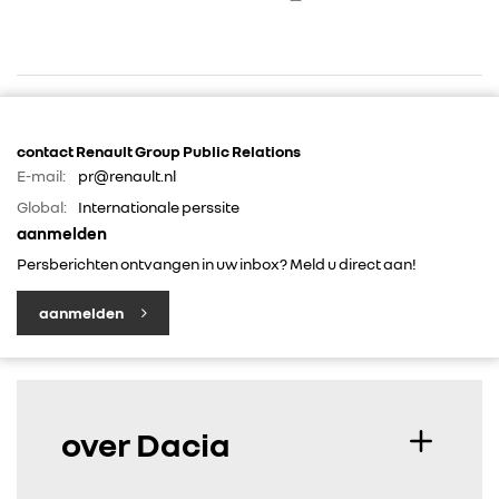
RENAULT GROUP
contact Renault Group Public Relations
E-mail:
pr@renault.nl
RENAULT
Global:
Internationale perssite
aanmelden
DACIA
Persberichten ontvangen in uw inbox? Meld u direct aan!
aanmelden
ALPINE
ALLIANCE
over Dacia
FOTO’S & VIDEO’S