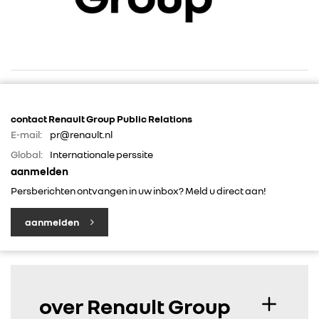
contact Renault Group Public Relations
E-mail:
pr@renault.nl
RENAULT GROUP
Global:
Internationale perssite
aanmelden
RENAULT
Persberichten ontvangen in uw inbox? Meld u direct aan!
aanmelden
DACIA
ALPINE
over Renault Group
ALLIANCE