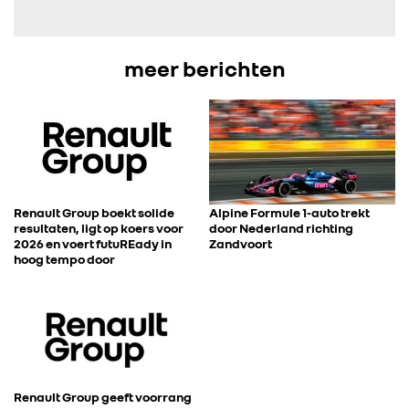
FOTO’S & VIDEO’S
meer berichten
IN DE MEDIA
CONTACT
Renault Group boekt solide
Alpine Formule 1-auto trekt
resultaten, ligt op koers voor
door Nederland richting
2026 en voert futuREady in
Zandvoort
hoog tempo door
Renault Group geeft voorrang