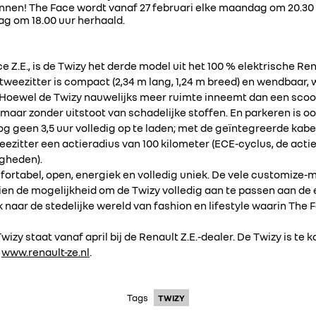
innen! The Face wordt vanaf 27 februari elke maandag om 20.30
g om 18.00 uur herhaald.
e Z.E., is de Twizy het derde model uit het 100 % elektrische R
tweezitter is compact (2,34 m lang, 1,24 m breed) en wendbaar,
 Hoewel de Twizy nauwelijks meer ruimte inneemt dan een scooter
, maar zonder uitstoot van schadelijke stoffen. En parkeren is 
nog geen 3,5 uur volledig op te laden; met de geïntegreerde kabe
weezitter een actieradius van 100 kilometer (ECE-cyclus, de actie
igheden).
omfortabel, open, energiek en volledig uniek. De vele customiz
en de mogelijkheid om de Twizy volledig aan te passen aan de
k naar de stedelijke wereld van fashion en lifestyle waarin The F
izy staat vanaf april bij de Renault Z.E.-dealer. De Twizy is te k
e
www.renault-ze.nl
.
Tags
TWIZY