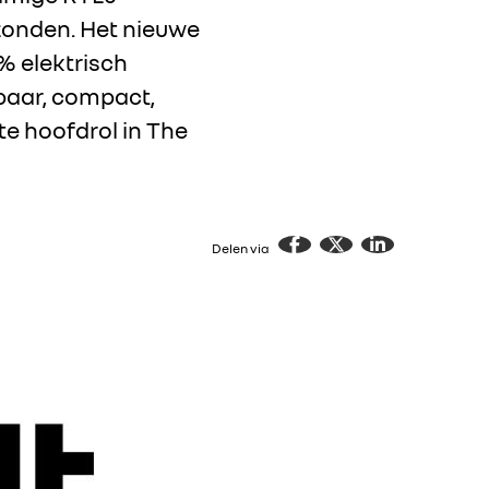
zonden. Het nieuwe
0% elektrisch
baar, compact,
te hoofdrol in The
Delen via