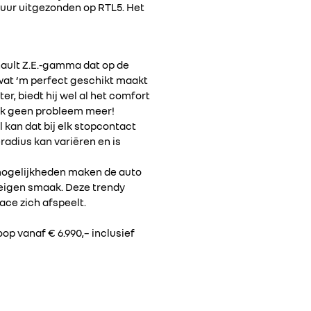
 uur uitgezonden op RTL5. Het
enault Z.E.-gamma dat op de
 wat ‘m perfect geschikt maakt
, biedt hij wel al het comfort
ook geen probleem meer!
l kan dat bij elk stopcontact
radius kan variëren en is
e-mogelijkheden maken de auto
 eigen smaak. Deze trendy
ace zich afspeelt.
oop vanaf € 6.990,– inclusief