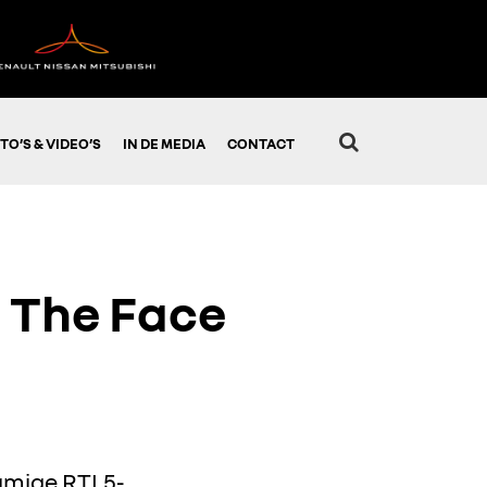
TO’S & VIDEO’S
IN DE MEDIA
CONTACT
n The Face
namige RTL5-