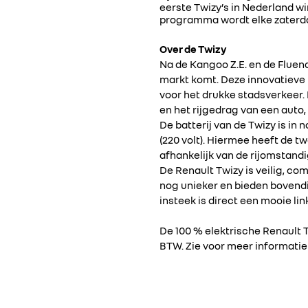
eerste Twizy’s in Nederland w
programma wordt elke zaterda
Over de Twizy
Na de Kangoo Z.E. en de Fluenc
markt komt. Deze innovatieve 
voor het drukke stadsverkeer.
en het rijgedrag van een auto
De batterij van de Twizy is in 
(220 volt). Hiermee heeft de t
afhankelijk van de rijomstand
De Renault Twizy is veilig, c
nog unieker en bieden bovendi
insteek is direct een mooie lin
De 100 % elektrische Renault Tw
BTW. Zie voor meer informati