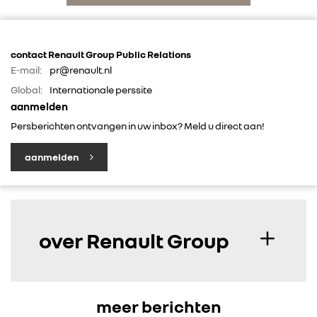
FOTO’S & VIDEO’S
IN DE MEDIA
contact Renault Group Public Relations
E-mail:
pr@renault.nl
CONTACT
Global:
Internationale perssite
aanmelden
Persberichten ontvangen in uw inbox? Meld u direct aan!
aanmelden
over Renault Group
meer berichten