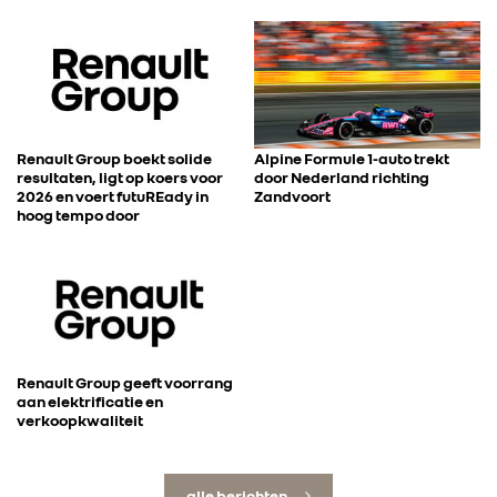
Renault Group boekt solide
Alpine Formule 1-auto trekt
resultaten, ligt op koers voor
door Nederland richting
2026 en voert futuREady in
Zandvoort
hoog tempo door
Renault Group geeft voorrang
aan elektrificatie en
verkoopkwaliteit
alle berichten