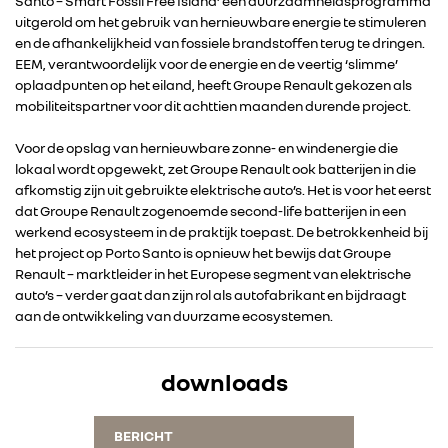
Santo – Smart Fossil Free Island’ een duurzaamheidsprogramma
uitgerold om het gebruik van hernieuwbare energie te stimuleren
en de afhankelijkheid van fossiele brandstoffen terug te dringen.
EEM, verantwoordelijk voor de energie en de veertig ‘slimme’
oplaadpunten op het eiland, heeft Groupe Renault gekozen als
mobiliteitspartner voor dit achttien maanden durende project.
Voor de opslag van hernieuwbare zonne- en windenergie die
RENAULT GROUP
lokaal wordt opgewekt, zet Groupe Renault ook batterijen in die
afkomstig zijn uit gebruikte elektrische auto’s. Het is voor het eerst
dat Groupe Renault zogenoemde second-life batterijen in een
RENAULT
werkend ecosysteem in de praktijk toepast. De betrokkenheid bij
het project op Porto Santo is opnieuw het bewijs dat Groupe
Renault – marktleider in het Europese segment van elektrische
DACIA
auto’s – verder gaat dan zijn rol als autofabrikant en bijdraagt
aan de ontwikkeling van duurzame ecosystemen.
ALPINE
downloads
ALLIANCE
BERICHT