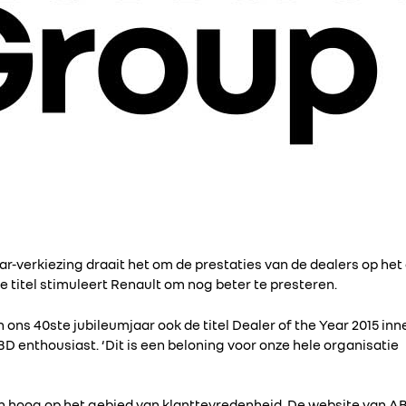
ear-verkiezing draait het om de prestaties van de dealers op het
de titel stimuleert Renault om nog beter te presteren.
n ons 40ste jubileumjaar ook de titel Dealer of the Year 2015 in
D enthousiast. ‘Dit is een beloning voor onze hele organisatie
en hoog op het gebied van klanttevredenheid. De website van AB