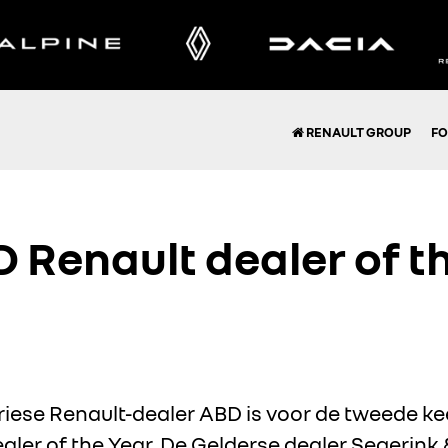
RENAULT GROUP
FO
D Renault dealer of t
iese Renault-dealer ABD is voor de tweede kee
ealer of the Year. De Gelderse dealer Segerink