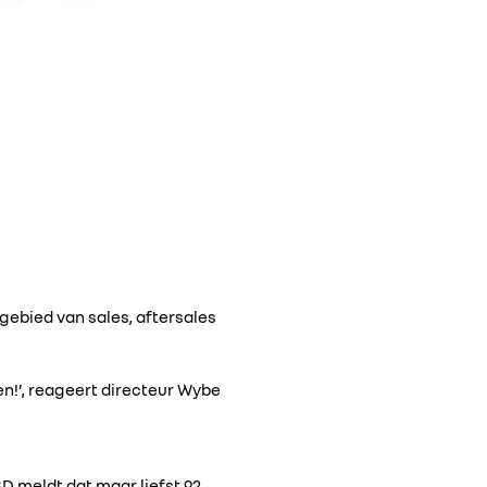
 gebied van sales, aftersales
nen!’, reageert directeur Wybe
D meldt dat maar liefst 92