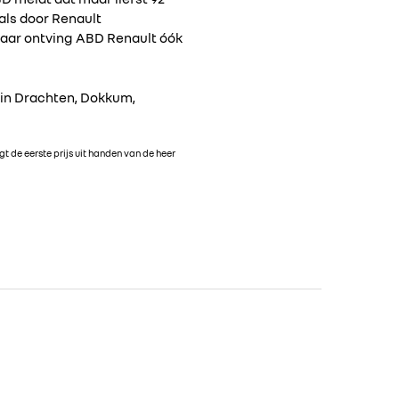
als door Renault
 jaar ontving ABD Renault óók
n in Drachten, Dokkum,
gt de eerste prijs uit handen van de heer