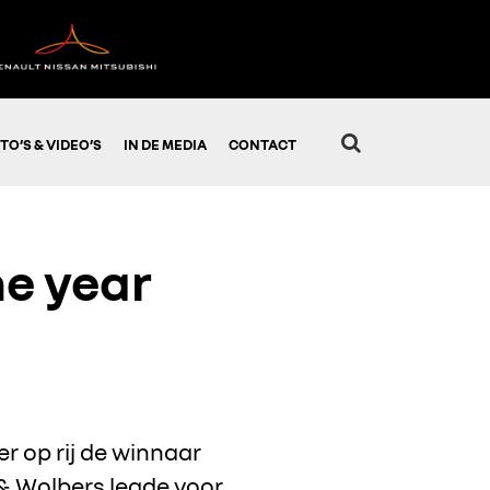
TO’S & VIDEO’S
IN DE MEDIA
CONTACT
he year
r op rij de winnaar
 & Wolbers legde voor