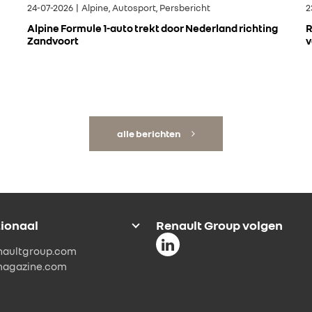
24-07-2026 | Alpine, Autosport, Persbericht
2
Alpine Formule 1-auto trekt door Nederland richting
R
Zandvoort
v
alle berichten
tionaal
Renault Group volgen
naultgroup.com
magazine.com