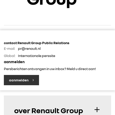
contact Renault Group Public Relations
E-mail:
pr@renault.nl
RENAULT GROUP
Global:
Internationale perssite
aanmelden
RENAULT
Persberichten ontvangen in uw inbox? Meld u direct aan!
aanmelden
DACIA
ALPINE
over Renault Group
ALLIANCE