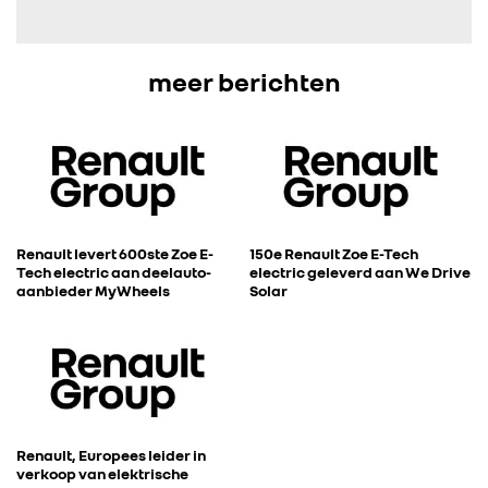
FOTO’S & VIDEO’S
meer berichten
IN DE MEDIA
CONTACT
Renault levert 600ste Zoe E-
150e Renault Zoe E-Tech
Tech electric aan deelauto-
electric geleverd aan We Drive
aanbieder MyWheels
Solar
Renault, Europees leider in
verkoop van elektrische