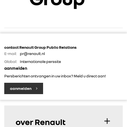
RENAULT GROUP
contact Renault Group Public Relations
E-mail:
pr@renault.nl
RENAULT
Global:
Internationale perssite
aanmelden
Persberichten ontvangen in uw inbox? Meld u direct aan!
DACIA
aanmelden
ALPINE
ALLIANCE
over Renault