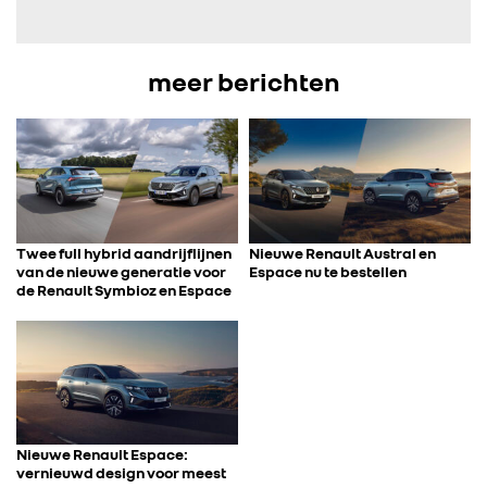
FOTO’S & VIDEO’S
IN DE MEDIA
meer berichten
CONTACT
Twee full hybrid aandrijflijnen
Nieuwe Renault Austral en
van de nieuwe generatie voor
Espace nu te bestellen
de Renault Symbioz en Espace
Nieuwe Renault Espace:
vernieuwd design voor meest