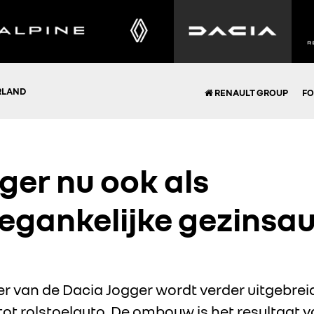
RLAND
RENAULT GROUP
FO
ger nu ook als
oegankelijke gezinsa
ter van de Dacia Jogger wordt verder uitgebrei
ot rolstoelauto. De ombouw is het resultaat