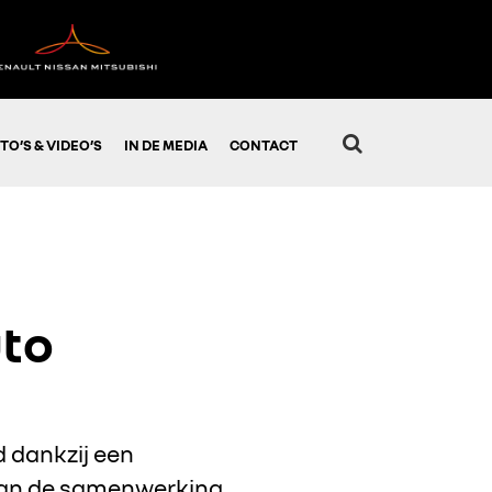
TO’S & VIDEO’S
IN DE MEDIA
CONTACT
uto
d dankzij een
 van de samenwerking