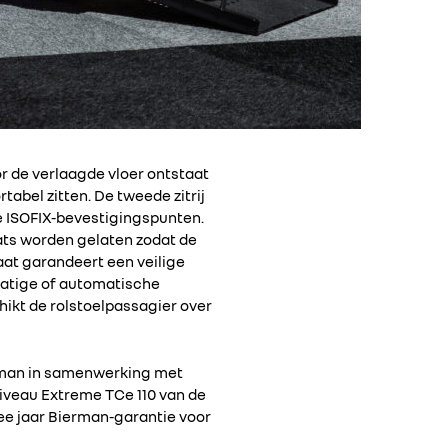
r de verlaagde vloer ontstaat
abel zitten. De tweede zitrij
de ISOFIX-bevestigingspunten.
aats worden gelaten zodat de
laat garandeert een veilige
dmatige of automatische
hikt de rolstoelpassagier over
rman in samenwerking met
iveau Extreme TCe 110 van de
wee jaar Bierman-garantie voor