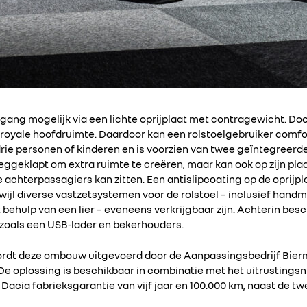
ng mogelijk via een lichte oprijplaat met contragewicht. Doo
royale hoofdruimte. Daardoor kan een rolstoelgebruiker comfort
 drie personen of kinderen en is voorzien van twee geïntegreer
weggeklapt om extra ruimte te creëren, maar kan ook op zijn pl
e achterpassagiers kan zitten. Een antislipcoating op de oprijp
erwijl diverse vastzetsystemen voor de rolstoel – inclusief han
behulp van een lier – eveneens verkrijgbaar zijn. Achterin besc
 zoals een USB-lader en bekerhouders.
ordt deze ombouw uitgevoerd door de Aanpassingsbedrijf Bie
e oplossing is beschikbaar in combinatie met het uitrustingsn
Dacia fabrieksgarantie van vijf jaar en 100.000 km, naast de t