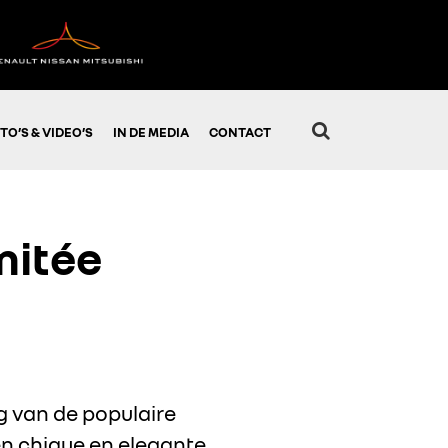
TO’S & VIDEO’S
IN DE MEDIA
CONTACT
mitée
g van de populaire
en chique en elegante