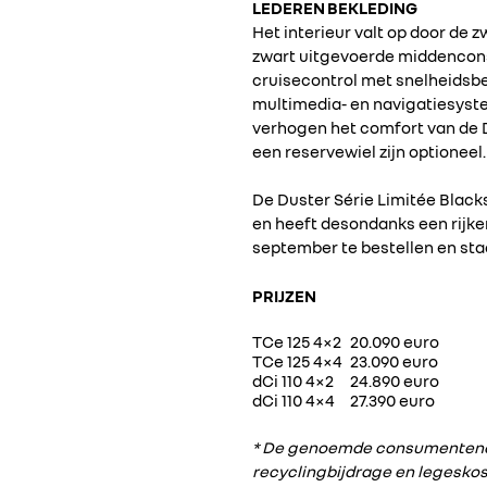
LEDEREN BEKLEDING
Het interieur valt op door de 
zwart uitgevoerde middenconso
cruisecontrol met snelheidsb
multimedia- en navigatiesyst
verhogen het comfort van de 
een reservewiel zijn optioneel
De Duster Série Limitée Blacks
en heeft desondanks een rijker
september te bestellen en sta
PRIJZEN
TCe 125 4×2
20.090 euro
TCe 125 4×4
23.090 euro
dCi 110 4×2
24.890 euro
dCi 110 4×4
27.390 euro
* De genoemde consumentenadv
recyclingbijdrage en legeskos