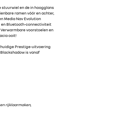
e stuurwiel en de in hoogglans
ienbare ramen vóór en achter,
en Media Nav Evolution
en Bluetooth-connectiviteit
. Verwarmbare voorstoelen en
acia ooit!
 huidige Prestige-uitvoering
ée Blackshadow is vanaf
en rijklaarmaken,