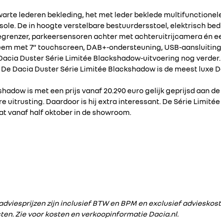
zwarte lederen bekleding, het met leder beklede multifunctionel
le. De in hoogte verstelbare bestuurdersstoel, elektrisch bed
egrenzer, parkeersensoren achter met achteruitrijcamera én e
eem met 7” touchscreen, DAB+-ondersteuning, USB-aansluiting 
Dacia Duster Série Limitée Blackshadow-uitvoering nog verder
. De Dacia Duster Série Limitée Blackshadow is de meest luxe D
hadow is met een prijs vanaf 20.290 euro gelijk geprijsd aan de
e uitrusting. Daardoor is hij extra interessant. De Série Limit
at vanaf half oktober in de showroom.
iesprijzen zijn inclusief BTW en BPM en exclusief advieskost
ten. Zie voor kosten en verkoopinformatie Dacia.nl.