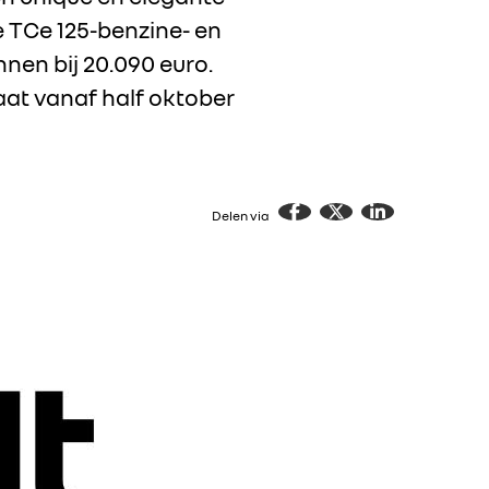
e TCe 125-benzine- en
nnen bij 20.090 euro.
taat vanaf half oktober
Delen via