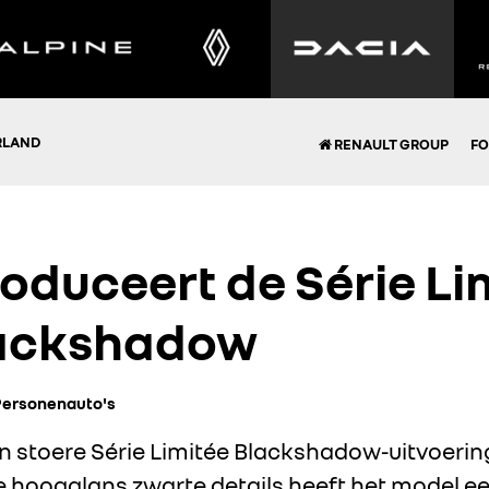
RLAND
RENAULT GROUP
FO
roduceert de Série Li
lackshadow
Personenauto's
n stoere Série Limitée Blackshadow-uitvoerin
se hoogglans zwarte details heeft het model e