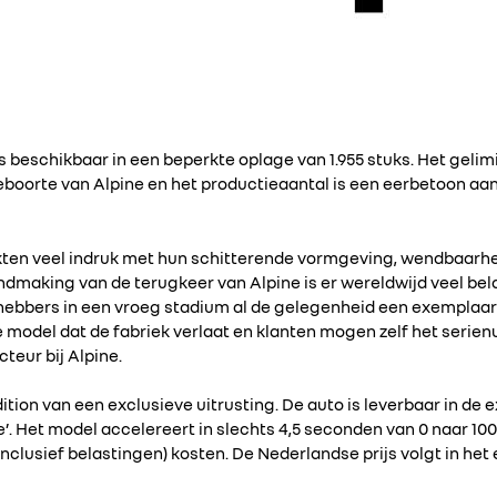
is beschikbaar in een beperkte oplage van 1.955 stuks. Het gel
eboorte van Alpine en het productieaantal is een eerbetoon aan
ten veel indruk met hun schitterende vormgeving, wendbaarh
endmaking van de terugkeer van Alpine is er wereldwijd veel be
hebbers in een vroeg stadium al de gelegenheid een exemplaar
te model dat de fabriek verlaat en klanten mogen zelf het serie
teur bij Alpine.
tion van een exclusieve uitrusting. De auto is leverbaar in de e
e’. Het model accelereert in slechts 4,5 seconden van 0 naar 100
nclusief belastingen) kosten. De Nederlandse prijs volgt in het 