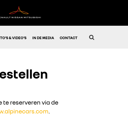
TO’S & VIDEO’S
IN DE MEDIA
CONTACT
estellen
e te reserveren via de
.alpinecars.com
.