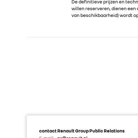
De definitieve prijzen en tech
willen reserveren, dienen een
van beschikbaarheid) wordt o
contact Renault Group Public Relations
E-mail:
pr@renault.nl